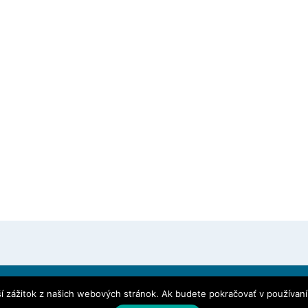
í zážitok z našich webových stránok. Ak budete pokračovať v používaní
Fac