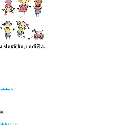
a slovíčko, rodičia..
.
obilosti
iu:
vzdelávaním