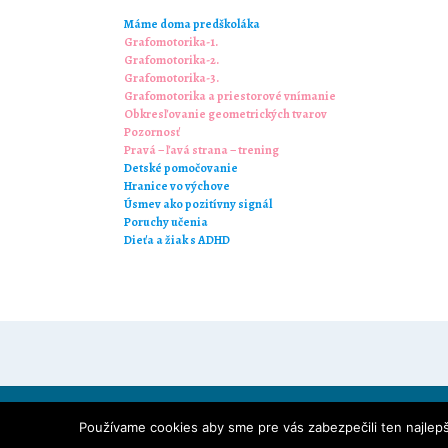
Máme doma predškoláka
Grafomotorika-1.
Grafomotorika-2.
Grafomotorika-3.
Grafomotorika a priestorové vnímanie
Obkresľovanie geometrických tvarov
Pozornosť
Pravá – ľavá strana – trening
Detské pomočovanie
Hranice vo výchove
Úsmev ako pozitívny signál
Poruchy učenia
Dieťa a žiak s ADHD
Používame cookies aby sme pre vás zabezpečili ten najlepš
Téma od
Out the Box