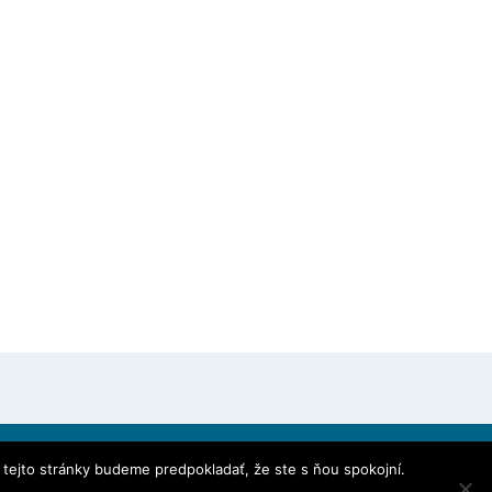
 tejto stránky budeme predpokladať, že ste s ňou spokojní.
ebook
e-mail
GDPR – OCHRANA OSOBNÝCH ÚDAJOV