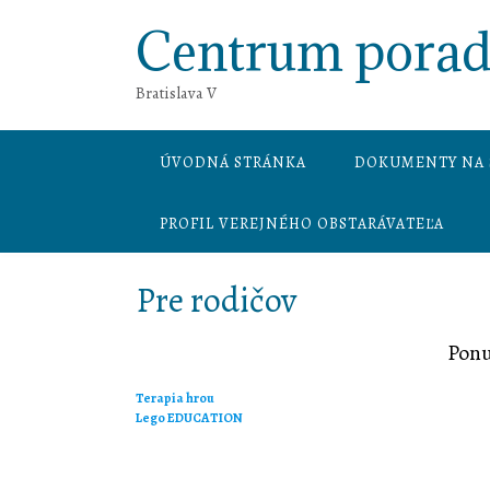
Prejsť
Centrum porade
na
obsah
Bratislava V
ÚVODNÁ STRÁNKA
DOKUMENTY NA 
PROFIL VEREJNÉHO OBSTARÁVATEĽA
Pre rodičov
Ponu
Terapia hrou
Lego EDUCATION