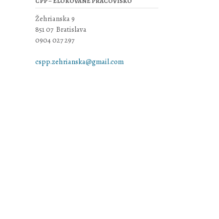
CPP – ELOKOVANÉ PRACOVISKO
Žehrianska 9
851 07 Bratislava
0904 027 297
cspp.zehrianska@gmail.com