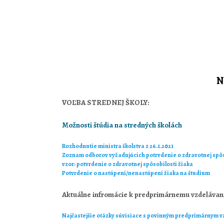
N
VOĽBA STREDNEJ ŠKOLY:
Možnosti štúdia na stredných školách
Rozhodnutie ministra školstva z 26.1.2021
Zoznam odborov vyžadujúcich potrvdenie o zdravotnej spôs
vzor: potvrdenie o zdravotnej spôsobilosti žiaka
Potvrdenie o nastúpení/nenastúpení žiaka na študium
Aktuálne infromácie k predprimárnemu vzdelávan
Najčastejšie otázky súvisiace s povinným predprimárnym 