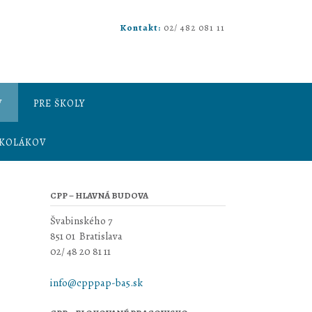
Kontakt:
02/ 482 081 11
V
PRE ŠKOLY
ŠKOLÁKOV
CPP – HLAVNÁ BUDOVA
Švabinského 7
851 01 Bratislava
02/ 48 20 81 11
info@cpppap-ba5.sk