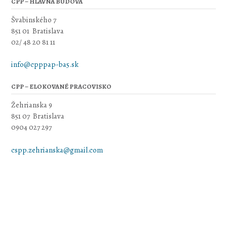
CPP – HLAVNÁ BUDOVA
Švabinského 7
851 01 Bratislava
02/ 48 20 81 11
info@cpppap-ba5.sk
CPP – ELOKOVANÉ PRACOVISKO
Žehrianska 9
851 07 Bratislava
0904 027 297
cspp.zehrianska@gmail.com