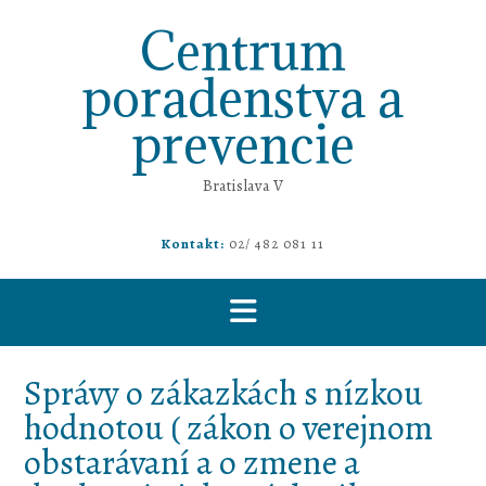
Prejsť
Centrum
na
obsah
poradenstva a
prevencie
Bratislava V
Kontakt:
02/ 482 081 11
Správy o zákazkách s nízkou
hodnotou ( zákon o verejnom
obstarávaní a o zmene a