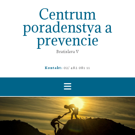
Prejsť
Centrum
na
obsah
poradenstva a
prevencie
Bratislava V
Kontakt:
02/ 482 081 11