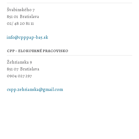
Švabinského 7
851 01 Bratislava
02/ 48 20 81 11
info@cpppap-ba5.sk
CPP – ELOKOVANÉ PRACOVISKO
Žehrianska 9
851 07 Bratislava
0904 027 297
cspp.zehrianska@gmail.com